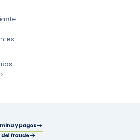
iante
entes
rias
o
ómina y pagos
 del fraude