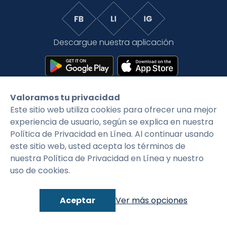
Tarifas
Language
Inicio de sesión
Descargue nuestra aplicación
Valoramos tu privacidad
Este sitio web utiliza cookies para ofrecer una mejor
©2026 CityFirstBank. Todos los derechos
experiencia de usuario, según se explica en nuestra
reservados.
Política de Privacidad en Línea. Al continuar usando
este sitio web, usted acepta los términos de
Política de privacidad
Condiciones generales
nuestra Política de Privacidad en Línea y nuestro
uso de cookies.
Aceptar
Ver más opciones