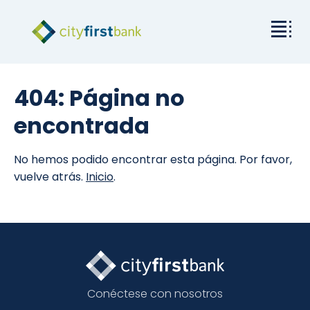
Misión
404: Página no
Comercial
encontrada
Empresas y particulares
No hemos podido encontrar esta página. Por favor,
vuelve atrás.
Inicio
.
Tarifas y recursos
Relaciones con los inversores
Acerca de City First
Conéctese con nosotros