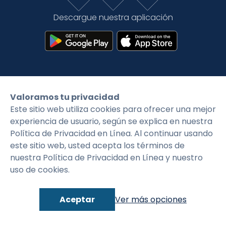
Tarifas
Language
Inicio de sesión
Descargue nuestra aplicación
©2026 CityFirstBank. Todos los derechos
Valoramos tu privacidad
reservados.
Este sitio web utiliza cookies para ofrecer una mejor
experiencia de usuario, según se explica en nuestra
Política de privacidad
Condiciones generales
Política de Privacidad en Línea. Al continuar usando
este sitio web, usted acepta los términos de
nuestra Política de Privacidad en Línea y nuestro
uso de cookies.
Aceptar
Ver más opciones