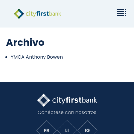
Misión
Archivo
Comercial
YMCA Anthony Bowen
Empresas y particulares
Tarifas y recursos
Relaciones con los inversores
Conéctese con nosotros
Acerca de City First