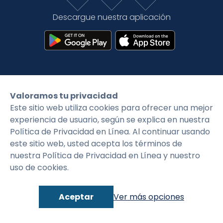
Tarifas
Language
Inicio de sesión
Descargue nuestra aplicación
©2026 CityFirstBank. Todos los derechos
Valoramos tu privacidad
reservados.
Este sitio web utiliza cookies para ofrecer una mejor
experiencia de usuario, según se explica en nuestra
Política de privacidad
Condiciones generales
Política de Privacidad en Línea. Al continuar usando
este sitio web, usted acepta los términos de
nuestra Política de Privacidad en Línea y nuestro
uso de cookies.
Aceptar
Ver más opciones