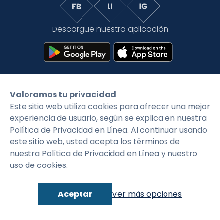
Tarifas
Language
Inicio de sesión
Descargue nuestra aplicación
Valoramos tu privacidad
©2026 CityFirstBank. Todos los derechos
Este sitio web utiliza cookies para ofrecer una mejor
reservados.
experiencia de usuario, según se explica en nuestra
Política de Privacidad en Línea. Al continuar usando
Política de privacidad
Condiciones generales
este sitio web, usted acepta los términos de
nuestra Política de Privacidad en Línea y nuestro
uso de cookies.
Aceptar
Ver más opciones