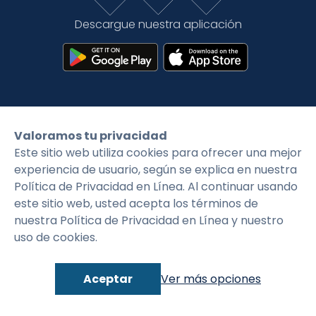
Tarifas
Language
Inicio de sesión
Descargue nuestra aplicación
©2026 CityFirstBank. Todos los derechos
Valoramos tu privacidad
reservados.
Este sitio web utiliza cookies para ofrecer una mejor
experiencia de usuario, según se explica en nuestra
Política de privacidad
Condiciones generales
Política de Privacidad en Línea. Al continuar usando
este sitio web, usted acepta los términos de
nuestra Política de Privacidad en Línea y nuestro
uso de cookies.
Aceptar
Ver más opciones