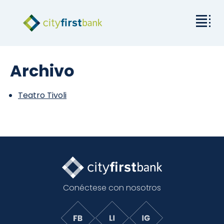
Misión
Archivo
Comercial
Teatro Tivoli
Empresas y particulares
Tarifas y recursos
Relaciones con los inversores
Conéctese con nosotros
Acerca de City First