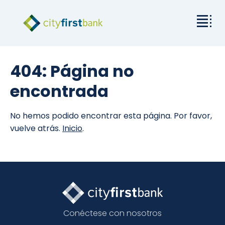
Misión
404: Página no
Comercial
encontrada
Empresas y particulares
No hemos podido encontrar esta página. Por favor,
vuelve atrás.
Inicio
.
Tarifas y recursos
Relaciones con los inversores
Acerca de City First
Conéctese con nosotros