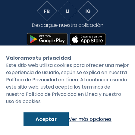
Tarifas
Language
Inicio de sesión
Descargue nuestra aplicación
Valoramos tu privacidad
Este sitio web utiliza cookies para ofrecer una mejor
©2026 CityFirstBank. Todos los derechos
experiencia de usuario, según se explica en nuestra
reservados.
Política de Privacidad en Línea. Al continuar usando
este sitio web, usted acepta los términos de
Política de privacidad
Condiciones generales
nuestra Política de Privacidad en Línea y nuestro
uso de cookies.
Aceptar
Ver más opciones