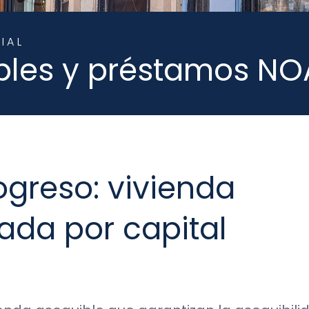
IAL
bles y préstamos N
ogreso: vivienda
ada por capital