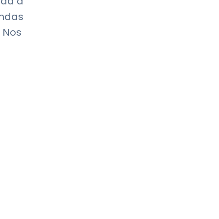
dad a
endas
. Nos